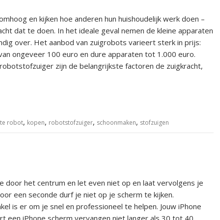
 omhoog en kijken hoe anderen hun huishoudelijk werk doen –
cht dat te doen. In het ideale geval nemen de kleine apparaten
andig over. Het aanbod van zuigrobots varieert sterk in prijs:
van ongeveer 100 euro en dure apparaten tot 1.000 euro.
 robotstofzuiger zijn de belangrijkste factoren de zuigkracht,
,
,
,
,
te robot
kopen
robotstofzuiger
schoonmaken
stofzuigen
e door het centrum en let even niet op en laat vervolgens je
oor een seconde durf je niet op je scherm te kijken.
l is er om je snel en professioneel te helpen. Jouw iPhone
urt een iPhone scherm vervangen niet langer als 30 tot 40