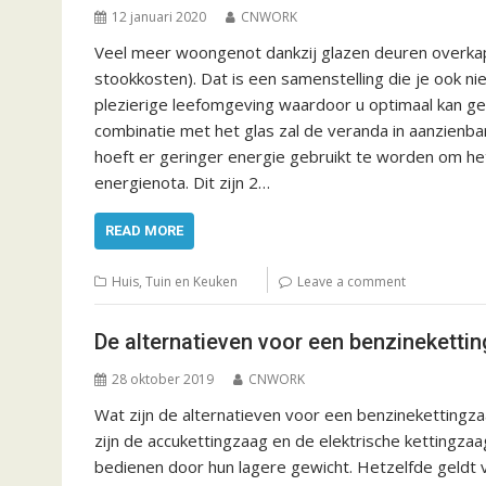
12 januari 2020
CNWORK
Veel meer woongenot dankzij glazen deuren overkappi
stookkosten). Dat is een samenstelling die je ook niet
plezierige leefomgeving waardoor u optimaal kan geni
combinatie met het glas zal de veranda in aanzienbar
hoeft er geringer energie gebruikt te worden om h
energienota. Dit zijn 2…
READ MORE
Huis, Tuin en Keuken
Leave a comment
De alternatieven voor een benzineketti
28 oktober 2019
CNWORK
Wat zijn de alternatieven voor een benzinekettingz
zijn de accukettingzaag en de elektrische kettingzaag
bedienen door hun lagere gewicht. Hetzelfde geldt 