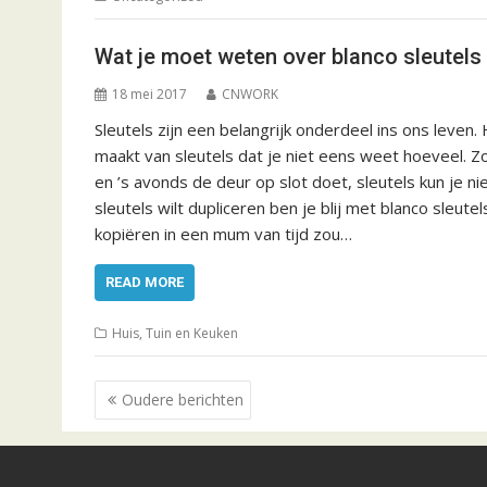
Wat je moet weten over blanco sleutels
18 mei 2017
CNWORK
Sleutels zijn een belangrijk onderdeel ins ons leven. 
maakt van sleutels dat je niet eens weet hoeveel. Zo
en ’s avonds de deur op slot doet, sleutels kun je ni
sleutels wilt dupliceren ben je blij met blanco sleute
kopiëren in een mum van tijd zou…
READ MORE
Huis, Tuin en Keuken
B
Oudere berichten
e
r
i