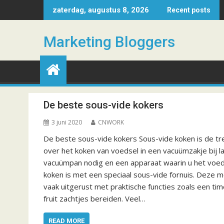
S
zaterdag, augustus 8, 2026
Recent posts
k
i
Marketing Bloggers
p
t
o
c
o
n
De beste sous-vide kokers
t
3 juni 2020
CNWORK
e
n
De beste sous-vide kokers Sous-vide koken is de t
t
over het koken van voedsel in een vacuümzakje bij
vacuümpan nodig en een apparaat waarin u het voed
koken is met een speciaal sous-vide fornuis. Deze 
vaak uitgerust met praktische functies zoals een tim
fruit zachtjes bereiden. Veel…
READ MORE