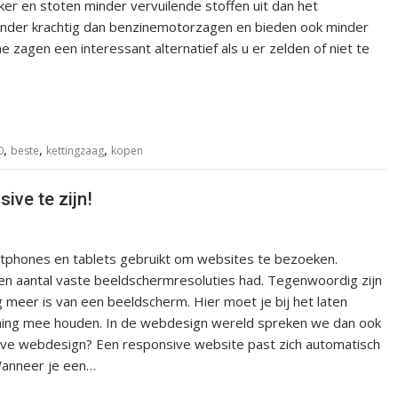
jker en stoten minder vervuilende stoffen uit dan het
 minder krachtig dan benzinemotorzagen en bieden ook minder
e zagen een interessant alternatief als u er zelden of niet te
,
,
,
0
beste
kettingzaag
kopen
ive te zijn!
tphones en tablets gebruikt om websites te bezoeken.
een aantal vaste beeldschermresoluties had. Tegenwoordig zijn
 meer is van een beeldscherm. Hier moet je bij het laten
ning mee houden. In de webdesign wereld spreken we dan ook
ive webdesign? Een responsive website past zich automatisch
Wanneer je een…