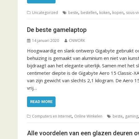
,
,
,
,
Uncategorized
beste
bestellen
koken
kopen
sous-v
De beste gamelaptop
14 januari 2020
CNWORK
Hoogwaardig en slank ontwerp Gigabyte gebruikt oo
behuizing is gemaakt van aluminium en niet van kuns
bijdraagt aan het elegante uiterlijk. Samen met het
centimeter diepte is de Gigabyte Aero 15 Classic-X
van zijn gewicht van slechts 2,1 kilogram. De Aero 
vrij…
READ MORE
,
,
Computers en Internet
Online Winkelen
beste
gaming
Alle voordelen van een glazen deuren o