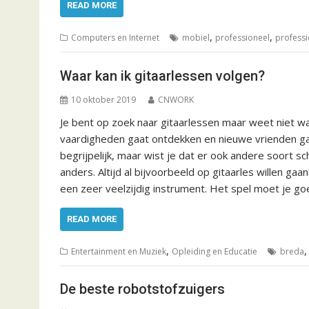
READ MORE
,
,
Computers en Internet
mobiel
professioneel
professi
Waar kan ik gitaarlessen volgen?
10 oktober 2019
CNWORK
Je bent op zoek naar gitaarlessen maar weet niet waar 
vaardigheden gaat ontdekken en nieuwe vrienden gaa
begrijpelijk, maar wist je dat er ook andere soort scho
anders. Altijd al bijvoorbeeld op gitaarles willen gaa
een zeer veelzijdig instrument. Het spel moet je g
READ MORE
,
Entertainment en Muziek
Opleiding en Educatie
breda
De beste robotstofzuigers