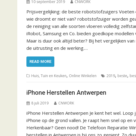
10 september 2019
CNWORK
Prijsvergelijking: de beste robotstofzuigers Voeten
wie droomt er niet van? robotstofzuiger worden gea
de reiniging van alle soorten vloeren volledig zelfst
iRobot, Samsung en Co. bieden goedkope modellen 
Maar is duur ook altijd beter? Bij het vergelijken van
de uitrusting en de werking.…
READ MORE
,
,
,
Huis, Tuin en Keuken
Online Winkelen
2019
beste
bes
iPhone Herstellen Antwerpen
8 juli 2019
CNWORK
iPhone Herstellen Antwerpen Je kent het wel. Loop j
iPhone op de grond vallen. Je raapt hem snel op en v
Herkenbaar? Geen nood! De Telefoon Reparatie Winke
herstellen in Antwerpen is bij ons zo gepiept. Zo du