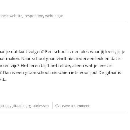
,
,
onele website
responsive
webdesign
je dat kunt volgen? Een school is een plek waar jij leert, jij je
t maken. Naar school gaan vindt niet iedereen leuk en dat is
len zijn? Het leren blijft hetzelfde, alleen wat je leert is
n? Dan is een gitaarschool misschien iets voor jou! De gitaar is
oed…
,
,
,
gitaar
gitaarles
gitaarlessen
Leave a comment