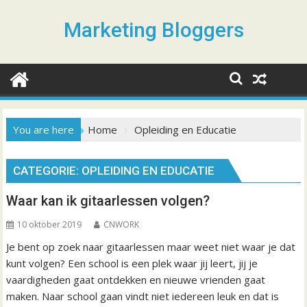
S
k
Marketing Bloggers
i
p
t
o
c
o
You are here
Home
Opleiding en Educatie
n
t
CATEGORIE: OPLEIDING EN EDUCATIE
e
n
Waar kan ik gitaarlessen volgen?
t
10 oktober 2019
CNWORK
Je bent op zoek naar gitaarlessen maar weet niet waar je dat
kunt volgen? Een school is een plek waar jij leert, jij je
vaardigheden gaat ontdekken en nieuwe vrienden gaat
maken. Naar school gaan vindt niet iedereen leuk en dat is