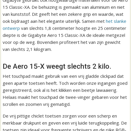
Gigabyte gebruikt ook hoogwaardige materialen voor de Aero
15 Classic-XA. De behuizing is gemaakt van aluminium en niet
van kunststof. Dit geeft het een zekere grip en waarde, wat
ook bijdraagt aan het elegante uiterlijk. Samen met
het slanke
ontwerp
van slechts 1,8 centimeter hoogte en 25 centimeter
diepte is de Gigabyte Aero 15 Classic-XA de ideale metgezel
voor op de weg. Bovendien profiteert het van zijn gewicht
van slechts 2,1 kilogram.
De Aero 15-X weegt slechts 2 kilo.
Het touchpad maakt gebruik van een vrij gladde clickpad dat
geen aparte toetsen heeft. Toch worden onze ingangen goed
geregistreerd, ook al is het klikken een beetje lawaaierig.
Helaas maakt het touchpad de twee-vinger gebaren voor het
scrollen en zoomen vrij gematigd.
De vrij pittige chiclet toetsen zorgen voor een scherp en
merkbaar drukpunt en geven een vrij luide terugkoppeling. De
toetsen zijn ideaal voor frequente schrijvers en de rijke RGB-