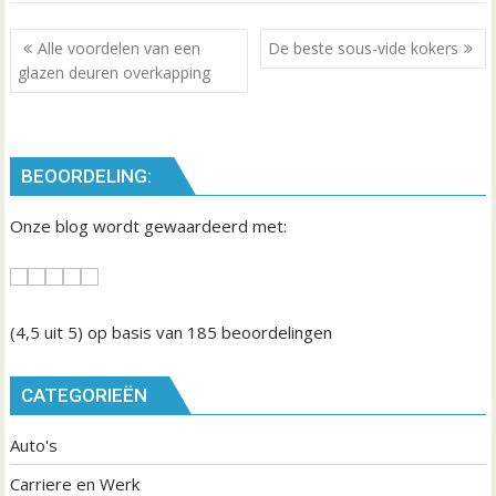
B
Alle voordelen van een
De beste sous-vide kokers
e
glazen deuren overkapping
r
i
c
BEOORDELING:
h
t
Onze blog wordt gewaardeerd met:
n
a
v
i
(4,5
uit 5) op basis van
185
beoordelingen
g
a
CATEGORIEËN
t
Auto's
i
e
Carriere en Werk