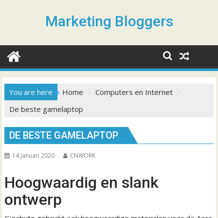
S
k
Marketing Bloggers
i
p
t
o
c
o
You are here
Home
Computers en Internet
n
De beste gamelaptop
t
e
n
DE BESTE GAMELAPTOP
t
14 januari 2020
CNWORK
Hoogwaardig en slank
ontwerp