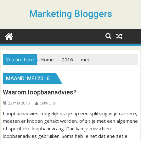
S
k
Marketing Bloggers
i
p
t
o
c
o
You are here
Home
2016
mei
n
t
MAAND: MEI 2016
e
n
Waarom loopbaanadvies?
t
23 mei 2016
CNWORK
Loopbaanadvies: mogelijk sta je op een splitsing in je carrière,
moeten er knopen gehakt worden, of zit je met een algemene
of specifieke loopbaanvraag. Dan kan je misschien
loopbaanadvies gebruiken. Soms heb je net dat ene zetje