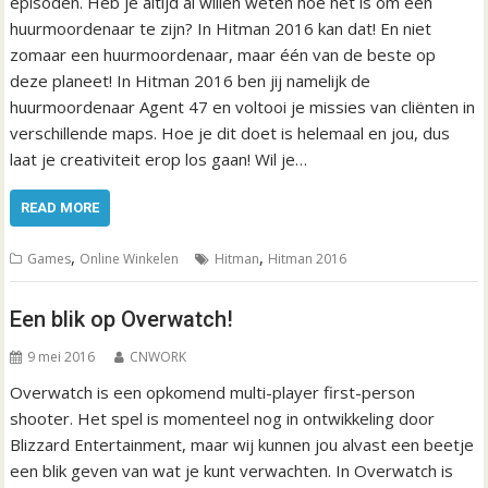
episoden. Heb je altijd al willen weten hoe het is om een
huurmoordenaar te zijn? In Hitman 2016 kan dat! En niet
zomaar een huurmoordenaar, maar één van de beste op
deze planeet! In Hitman 2016 ben jij namelijk de
huurmoordenaar Agent 47 en voltooi je missies van cliënten in
verschillende maps. Hoe je dit doet is helemaal en jou, dus
laat je creativiteit erop los gaan! Wil je…
READ MORE
,
,
Games
Online Winkelen
Hitman
Hitman 2016
Een blik op Overwatch!
9 mei 2016
CNWORK
Overwatch is een opkomend multi-player first-person
shooter. Het spel is momenteel nog in ontwikkeling door
Blizzard Entertainment, maar wij kunnen jou alvast een beetje
een blik geven van wat je kunt verwachten. In Overwatch is