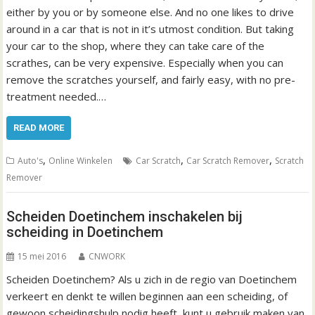
either by you or by someone else. And no one likes to drive
around in a car that is not in it’s utmost condition. But taking
your car to the shop, where they can take care of the
scrathes, can be very expensive. Especially when you can
remove the scratches yourself, and fairly easy, with no pre-
treatment needed.…
READ MORE
,
,
,
Auto's
Online Winkelen
Car Scratch
Car Scratch Remover
Scratch
Remover
Scheiden Doetinchem inschakelen bij
scheiding in Doetinchem
15 mei 2016
CNWORK
Scheiden Doetinchem? Als u zich in de regio van Doetinchem
verkeert en denkt te willen beginnen aan een scheiding, of
gewoon scheidingshulp nodig heeft, kunt u gebruik maken van