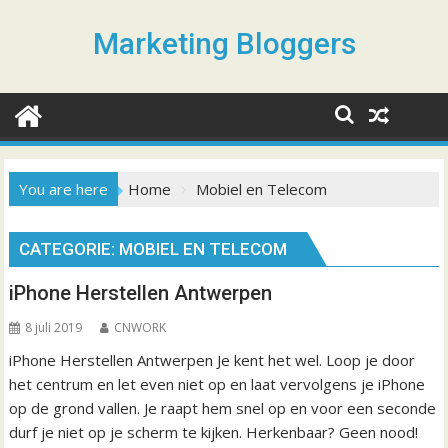
S
k
Marketing Bloggers
i
p
t
o
c
o
You are here
Home
Mobiel en Telecom
n
t
CATEGORIE: MOBIEL EN TELECOM
e
n
iPhone Herstellen Antwerpen
t
8 juli 2019
CNWORK
iPhone Herstellen Antwerpen Je kent het wel. Loop je door
het centrum en let even niet op en laat vervolgens je iPhone
op de grond vallen. Je raapt hem snel op en voor een seconde
durf je niet op je scherm te kijken. Herkenbaar? Geen nood!