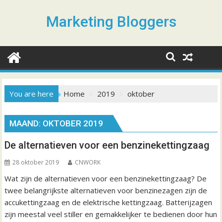
S
k
Marketing Bloggers
i
p
t
o
c
o
You are here
Home
2019
oktober
n
t
MAAND: OKTOBER 2019
e
n
De alternatieven voor een benzinekettingzaag
t
28 oktober 2019
CNWORK
Wat zijn de alternatieven voor een benzinekettingzaag? De
twee belangrijkste alternatieven voor benzinezagen zijn de
accukettingzaag en de elektrische kettingzaag. Batterijzagen
zijn meestal veel stiller en gemakkelijker te bedienen door hun