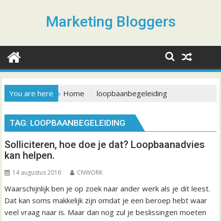
S
k
Marketing Bloggers
i
p
t
o
c
o
You are here
Home
loopbaanbegeleiding
n
t
TAG: LOOPBAANBEGELEIDING
e
n
Solliciteren, hoe doe je dat? Loopbaanadvies
t
kan helpen.
14 augustus 2016
CNWORK
Waarschijnlijk ben je op zoek naar ander werk als je dit leest.
Dat kan soms makkelijk zijn omdat je een beroep hebt waar
veel vraag naar is. Maar dan nog zul je beslissingen moeten