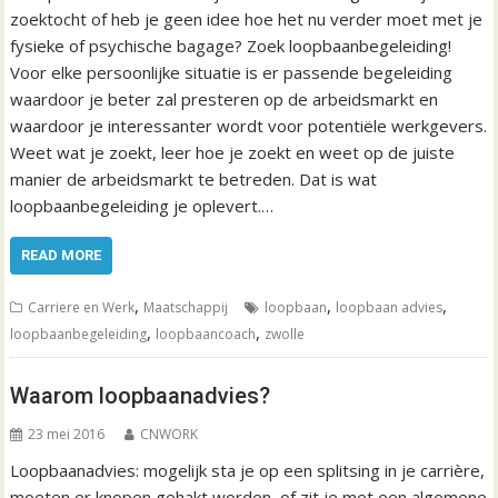
zoektocht of heb je geen idee hoe het nu verder moet met je
fysieke of psychische bagage? Zoek loopbaanbegeleiding!
Voor elke persoonlijke situatie is er passende begeleiding
waardoor je beter zal presteren op de arbeidsmarkt en
waardoor je interessanter wordt voor potentiële werkgevers.
Weet wat je zoekt, leer hoe je zoekt en weet op de juiste
manier de arbeidsmarkt te betreden. Dat is wat
loopbaanbegeleiding je oplevert.…
READ MORE
,
,
,
Carriere en Werk
Maatschappij
loopbaan
loopbaan advies
,
,
loopbaanbegeleiding
loopbaancoach
zwolle
Waarom loopbaanadvies?
23 mei 2016
CNWORK
Loopbaanadvies: mogelijk sta je op een splitsing in je carrière,
moeten er knopen gehakt worden, of zit je met een algemene