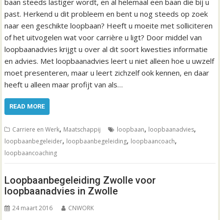
baan steeds lastiger wordt, en al helemaal een baan die bij u
past. Herkend u dit probleem en bent u nog steeds op zoek
naar een geschikte loopbaan? Heeft u moeite met solliciteren
of het uitvogelen wat voor carrière u ligt? Door middel van
loopbaanadvies krijgt u over al dit soort kwesties informatie
en advies. Met loopbaanadvies leert u niet alleen hoe u uwzelf
moet presenteren, maar u leert zichzelf ook kennen, en daar
heeft u alleen maar profijt van als…
READ MORE
,
,
,
Carriere en Werk
Maatschappij
loopbaan
loopbaanadvies
,
,
,
loopbaanbegeleider
loopbaanbegeleiding
loopbaancoach
loopbaancoaching
Loopbaanbegeleiding Zwolle voor
loopbaanadvies in Zwolle
24 maart 2016
CNWORK