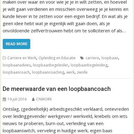
maken over waar en voor wie je je in wilt zetten, en hoeveel
je wilt gaan verdienen en misschien overweeg je je kennis en
kunde liever in te zetten voor een eigen bedrijf. En wat als je
geen idee hebt wat je eigenlijk wilt gaan doen, als je
onvoldoende zelfvertrouwen hebt om te solliciteren of als…
READ MORE
,
,
,
Carriere en Werk
Opleiding en Educatie
carriere
loopbaan
,
,
,
loopbaanadvies
loopbaanbegeleider
loopbaanbegeleiding
,
,
,
loopbaancoach
loopbaancoaching
werk
zwolle
De meerwaarde van een loopbaancoach
19 juli 2016
CNWORK
Ontslag, (gedeeltelijk) arbeidsgeschikt verklaard, ontevreden
over leidinggevende/ werkgever/ werkveld, kriebels om iets
nieuws te proberen, burn-out, verleiding van een
loopbaanswitch, verveling in huidige werk, eigen baas