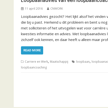
Loopbaanadvies van een loopbaancoac
11 april 2016
CNWORK
Loopbaanadvies gezocht? Het lijkt alsof het vinden 
die bij u past. Herkend u dit probleem en bent u n
met solliciteren of het uitvogelen wat voor carrière 
kwesties informatie en advies. Met loopbaanadvies l
zichzelf ook kennen, en daar heeft u alleen maar prof
READ MORE
,
,
Carriere en Werk
Maatschappij
loopbaan
loopbaanad
loopbaancoaching