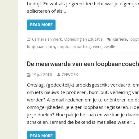
bedrijf. En wat als je geen idee hebt wat je eigenli
solliciteren of als…
READ MORE
,
,
Carriere en Werk
Opleiding en Educatie
carriere
loop
,
,
,
loopbaancoach
loopbaancoaching
werk
zwolle
De meerwaarde van een loopbaancoach
19 juli 2016
CNWORK
Ontslag, (gedeeltelijk) arbeidsgeschikt verklaard, 
om iets nieuws te proberen, burn-out, verleiding va
worden? Allemaal redenen om je te oriënteren op d
onmogelijkheden. Je eigen loopbaan regisseren. Ho
je je doelen? Hoe pak je het aan en wie kan je daarb
schakelen. Iemand die bekend is met alles wat er…
READ MORE