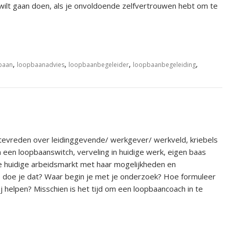
jk wilt gaan doen, als je onvoldoende zelfvertrouwen hebt om te
,
,
,
,
baan
loopbaanadvies
loopbaanbegeleider
loopbaanbegeleiding
ontevreden over leidinggevende/ werkgever/ werkveld, kriebels
n een loopbaanswitch, verveling in huidige werk, eigen baas
e huidige arbeidsmarkt met haar mogelijkheden en
e doe je dat? Waar begin je met je onderzoek? Hoe formuleer
ij helpen? Misschien is het tijd om een loopbaancoach in te