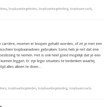
,
,
,
,
dvies
loopbaanbegeleider
loopbaanbegeleiding
loopbaancoach
je carrière, moeten er knopen gehakt worden, of zit je met een
isschien loopbaanadvies gebruiken. Soms heb je net dat ene
eslissing te nemen. Het is ook heel goed mogelijk dat je een
 kunnen leggen. Er zijn legio situaties te bedenken waarbij
tijd alles alleen te doen.…
,
,
,
,
vies
loopbaanbegeleider
loopbaanbegeleiding
loopbaancoach