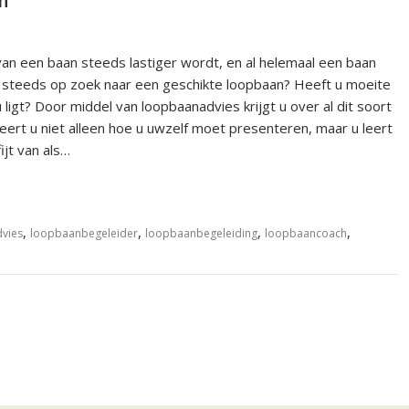
h
van een baan steeds lastiger wordt, en al helemaal een baan
og steeds op zoek naar een geschikte loopbaan? Heeft u moeite
u ligt? Door middel van loopbaanadvies krijgt u over al dit soort
eert u niet alleen hoe u uwzelf moet presenteren, maar u leert
ijt van als…
,
,
,
,
vies
loopbaanbegeleider
loopbaanbegeleiding
loopbaancoach