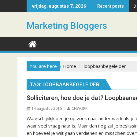
S
D
vrijdag, augustus 7, 2026
Recent posts
k
i
Marketing Bloggers
p
t
o
c
o
n
You are here
Home
loopbaanbegeleider
t
e
n
TAG: LOOPBAANBEGELEIDER
t
Solliciteren, hoe doe je dat? Loopbaana
14 augustus 2016
CNWORK
Waarschijnlijk ben je op zoek naar ander werk als je
waar veel vraag naar is. Maar dan nog zul je besliss
en hoeveel je wilt gaan verdienen en misschien over