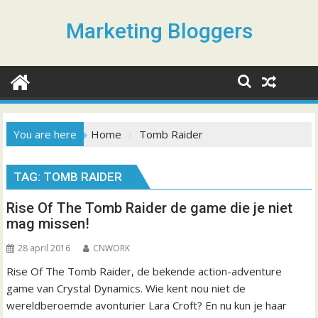
S
k
Marketing Bloggers
i
p
t
o
c
o
You are here
Home
Tomb Raider
n
t
TAG: TOMB RAIDER
e
n
Rise Of The Tomb Raider de game die je niet
t
mag missen!
28 april 2016
CNWORK
Rise Of The Tomb Raider, de bekende action-adventure
game van Crystal Dynamics. Wie kent nou niet de
wereldberoemde avonturier Lara Croft? En nu kun je haar