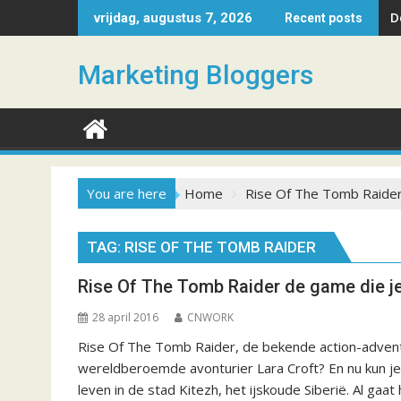
S
D
vrijdag, augustus 7, 2026
Recent posts
k
i
Marketing Bloggers
p
t
o
c
o
n
You are here
Home
Rise Of The Tomb Raide
t
e
n
TAG: RISE OF THE TOMB RAIDER
t
Rise Of The Tomb Raider de game die j
28 april 2016
CNWORK
Rise Of The Tomb Raider, de bekende action-advent
wereldberoemde avonturier Lara Croft? En nu kun je 
leven in de stad Kitezh, het ijskoude Siberië. Al ga