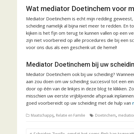
Wat mediator Doetinchem voor mi
Mediator Doetinchem is echt mijn redding geweest, te
scheiding namelijk al bijna niet meer te redden. En to
kijken is het fijn om terug te kunnen vallen op een 
zijn niet voorbereid op alle procedures die bij een
voor ons dus als een geschenk uit de hemel!
Mediator Doetinchem bij uw scheidi
Mediator Doetinchem ook bij uw scheiding? Wanneer u 
aan zou doen om uw scheiding succesvol tot een ei
door op één van de linkjes in deze blog te klikken.
misschien uw eerste vrijblijvende afspraak inplanne
goed voorbereidt op uw scheiding met de hulp van
,
,
Maatschappij
Relatie en Familie
Doetinchem
mediatio
B
Scheiden Zwolle, omdat het soms flink kan tegenzit