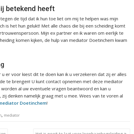
j betekend heeft
gen de tijd dat ik hun toe liet om mij te helpen was mijn
ch is het hun gelukt! Met alle chaos die bij een scheiding komt
vertrouwenspersoon. Mijn ex partner en ik waren om eerlijk te
 scheiding komen kijken, de hulp van mediator Doetinchem kwam
ng
er voor kiest dit te doen kan ik u verzekeren dat zij er alles
nde te brengen! U kunt contact opnemen met deze mediator
 Zo worden al uw eventuele vragen beantwoord en kan u
n, zij denken namelijk graag met u mee. Wees van te voren al
mediator Doetinchem
!
,
n
mediator
ten
Het is nooit te laat voor loopbaanbegeleiding