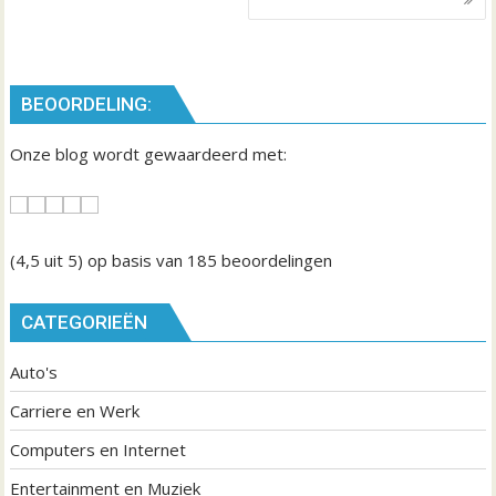
r
i
c
h
BEOORDELING:
t
n
Onze blog wordt gewaardeerd met:
a
v
i
(4,5
uit 5) op basis van
185
beoordelingen
g
a
t
CATEGORIEËN
i
Auto's
e
Carriere en Werk
Computers en Internet
Entertainment en Muziek