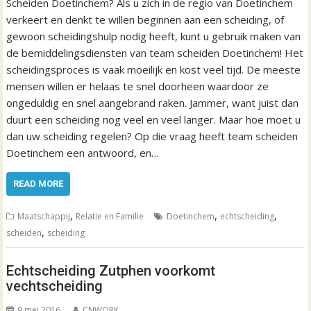
Scheiden Doetinchem? Als u zich in de regio van Doetinchem
verkeert en denkt te willen beginnen aan een scheiding, of
gewoon scheidingshulp nodig heeft, kunt u gebruik maken van
de bemiddelingsdiensten van team scheiden Doetinchem! Het
scheidingsproces is vaak moeilijk en kost veel tijd. De meeste
mensen willen er helaas te snel doorheen waardoor ze
ongeduldig en snel aangebrand raken. Jammer, want juist dan
duurt een scheiding nog veel en veel langer. Maar hoe moet u
dan uw scheiding regelen? Op die vraag heeft team scheiden
Doetinchem een antwoord, en…
READ MORE
,
,
,
Maatschappij
Relatie en Familie
Doetinchem
echtscheiding
,
scheiden
scheiding
Echtscheiding Zutphen voorkomt
vechtscheiding
9 mei 2016
CNWORK