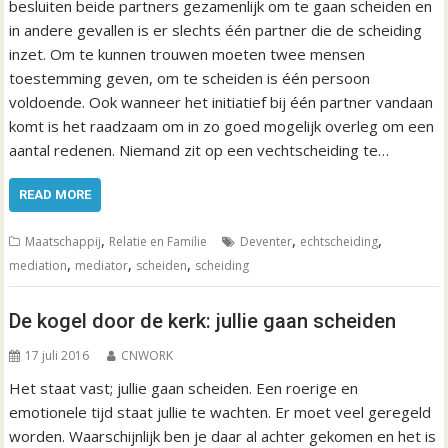
besluiten beide partners gezamenlijk om te gaan scheiden en
in andere gevallen is er slechts één partner die de scheiding
inzet. Om te kunnen trouwen moeten twee mensen
toestemming geven, om te scheiden is één persoon
voldoende. Ook wanneer het initiatief bij één partner vandaan
komt is het raadzaam om in zo goed mogelijk overleg om een
aantal redenen. Niemand zit op een vechtscheiding te…
READ MORE
,
,
,
Maatschappij
Relatie en Familie
Deventer
echtscheiding
,
,
,
mediation
mediator
scheiden
scheiding
De kogel door de kerk: jullie gaan scheiden
17 juli 2016
CNWORK
Het staat vast; jullie gaan scheiden. Een roerige en
emotionele tijd staat jullie te wachten. Er moet veel geregeld
worden. Waarschijnlijk ben je daar al achter gekomen en het is