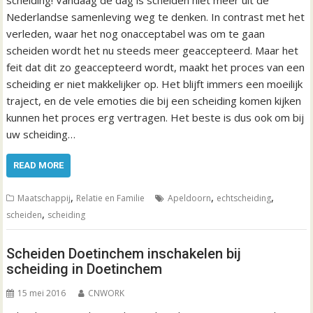
scheiding! Vandaag de dag is scheiden niet meer uit de
Nederlandse samenleving weg te denken. In contrast met het
verleden, waar het nog onacceptabel was om te gaan
scheiden wordt het nu steeds meer geaccepteerd. Maar het
feit dat dit zo geaccepteerd wordt, maakt het proces van een
scheiding er niet makkelijker op. Het blijft immers een moeilijk
traject, en de vele emoties die bij een scheiding komen kijken
kunnen het proces erg vertragen. Het beste is dus ook om bij
uw scheiding…
READ MORE
,
,
,
Maatschappij
Relatie en Familie
Apeldoorn
echtscheiding
,
scheiden
scheiding
Scheiden Doetinchem inschakelen bij
scheiding in Doetinchem
15 mei 2016
CNWORK