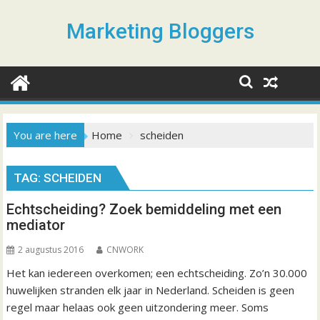
S
k
Marketing Bloggers
i
p
t
o
c
o
You are here
Home
scheiden
n
t
TAG: SCHEIDEN
e
n
Echtscheiding? Zoek bemiddeling met een
t
mediator
2 augustus 2016
CNWORK
Het kan iedereen overkomen; een echtscheiding. Zo’n 30.000
huwelijken stranden elk jaar in Nederland. Scheiden is geen
regel maar helaas ook geen uitzondering meer. Soms