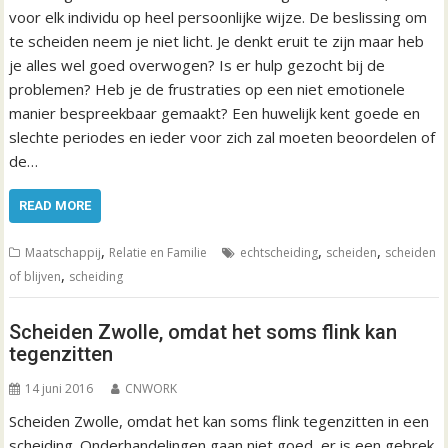
voor elk individu op heel persoonlijke wijze. De beslissing om
te scheiden neem je niet licht. Je denkt eruit te zijn maar heb
je alles wel goed overwogen? Is er hulp gezocht bij de
problemen? Heb je de frustraties op een niet emotionele
manier bespreekbaar gemaakt? Een huwelijk kent goede en
slechte periodes en ieder voor zich zal moeten beoordelen of
de…
READ MORE
,
,
,
Maatschappij
Relatie en Familie
echtscheiding
scheiden
scheiden
,
of blijven
scheiding
Scheiden Zwolle, omdat het soms flink kan
tegenzitten
14 juni 2016
CNWORK
Scheiden Zwolle, omdat het kan soms flink tegenzitten in een
scheiding. Onderhandelingen gaan niet goed, er is een gebrek