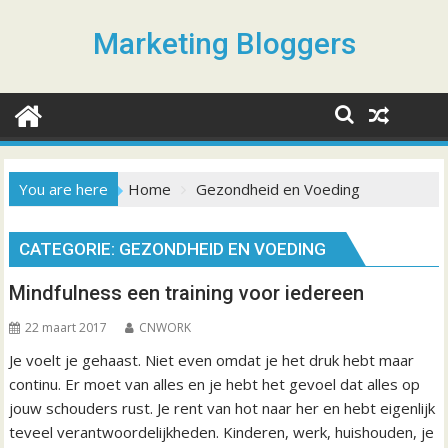
S
k
Marketing Bloggers
i
p
t
o
c
o
You are here
Home
Gezondheid en Voeding
n
t
CATEGORIE: GEZONDHEID EN VOEDING
e
n
Mindfulness een training voor iedereen
t
22 maart 2017
CNWORK
Je voelt je gehaast. Niet even omdat je het druk hebt maar
continu. Er moet van alles en je hebt het gevoel dat alles op
jouw schouders rust. Je rent van hot naar her en hebt eigenlijk
teveel verantwoordelijkheden. Kinderen, werk, huishouden, je