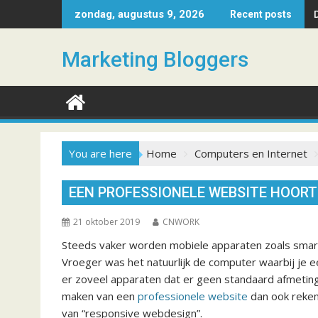
S
zondag, augustus 9, 2026
Recent posts
k
i
Marketing Bloggers
p
t
o
c
o
n
You are here
Home
Computers en Internet
t
e
EEN PROFESSIONELE WEBSITE HOORT 
n
t
21 oktober 2019
CNWORK
Steeds vaker worden mobiele apparaten zoals smar
Vroeger was het natuurlijk de computer waarbij je 
er zoveel apparaten dat er geen standaard afmeting
maken van een
professionele website
dan ook reken
van “responsive webdesign”.