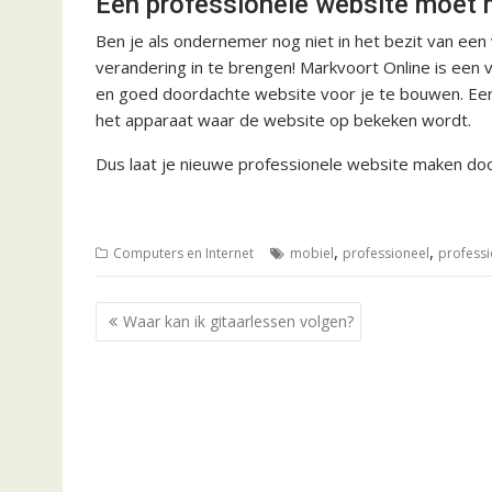
Een professionele website moet mo
Ben je als ondernemer nog niet in het bezit van een 
verandering in te brengen! Markvoort Online is een v
en goed doordachte website voor je te bouwen. Een 
het apparaat waar de website op bekeken wordt.
Dus laat je nieuwe professionele website maken do
,
,
Computers en Internet
mobiel
professioneel
professi
B
Waar kan ik gitaarlessen volgen?
e
r
i
c
h