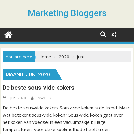
S
k
Marketing Bloggers
i
p
t
o
c
o
You are here
Home
2020
juni
n
t
MAAND: JUNI 2020
e
n
De beste sous-vide kokers
t
3 juni 2020
CNWORK
De beste sous-vide kokers Sous-vide koken is de trend. Maar
wat betekent sous-vide koken? Sous-vide koken gaat over
het koken van voedsel in een vacuümzakje bij lage
temperaturen. Voor deze kookmethode heeft u een