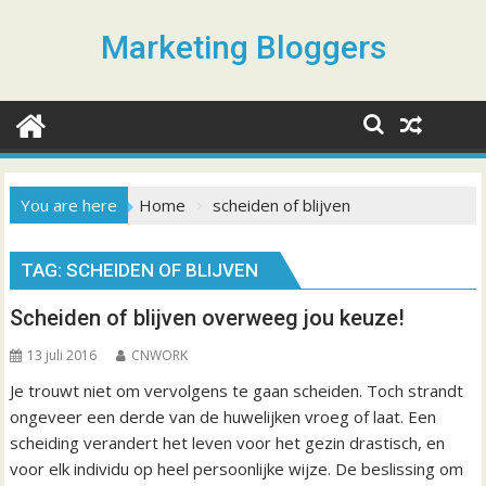
S
k
Marketing Bloggers
i
p
t
o
c
o
You are here
Home
scheiden of blijven
n
t
TAG: SCHEIDEN OF BLIJVEN
e
n
Scheiden of blijven overweeg jou keuze!
t
13 juli 2016
CNWORK
Je trouwt niet om vervolgens te gaan scheiden. Toch strandt
ongeveer een derde van de huwelijken vroeg of laat. Een
scheiding verandert het leven voor het gezin drastisch, en
voor elk individu op heel persoonlijke wijze. De beslissing om