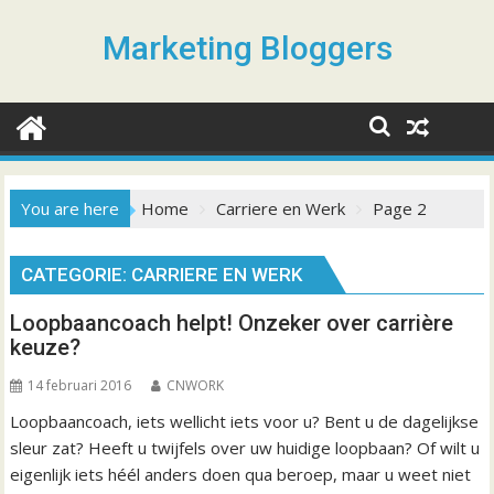
S
k
Marketing Bloggers
i
p
t
o
c
o
You are here
Home
Carriere en Werk
Page 2
n
t
CATEGORIE: CARRIERE EN WERK
e
n
Loopbaancoach helpt! Onzeker over carrière
t
keuze?
14 februari 2016
CNWORK
Loopbaancoach, iets wellicht iets voor u? Bent u de dagelijkse
sleur zat? Heeft u twijfels over uw huidige loopbaan? Of wilt u
eigenlijk iets héél anders doen qua beroep, maar u weet niet