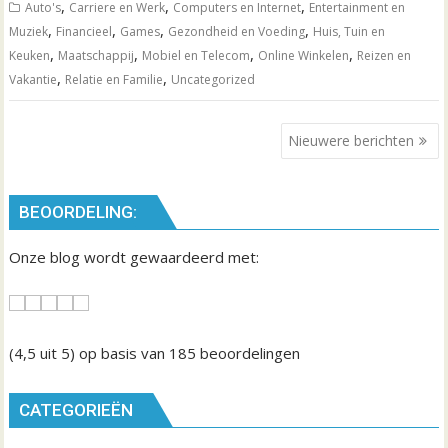
,
,
,
Auto's
Carriere en Werk
Computers en Internet
Entertainment en
,
,
,
,
Muziek
Financieel
Games
Gezondheid en Voeding
Huis, Tuin en
,
,
,
,
Keuken
Maatschappij
Mobiel en Telecom
Online Winkelen
Reizen en
,
,
Vakantie
Relatie en Familie
Uncategorized
B
Nieuwere berichten
e
r
BEOORDELING:
i
c
Onze blog wordt gewaardeerd met:
h
t
n
a
(4,5
uit 5) op basis van
185
beoordelingen
v
i
CATEGORIEËN
g